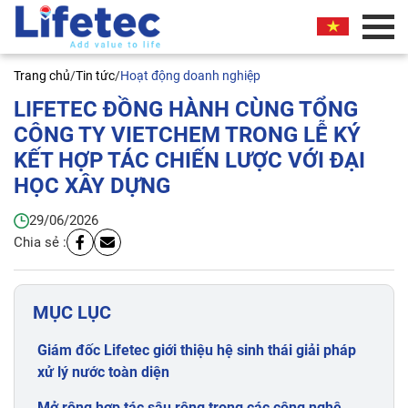
Trang chủ
/
Tin tức
/
Hoạt động doanh nghiệp
LIFETEC ĐỒNG HÀNH CÙNG TỔNG
CÔNG TY VIETCHEM TRONG LỄ KÝ
KẾT HỢP TÁC CHIẾN LƯỢC VỚI ĐẠI
HỌC XÂY DỰNG
29/06/2026
Chia sẻ :
MỤC LỤC
Giám đốc Lifetec giới thiệu hệ sinh thái giải pháp
xử lý nước toàn diện
Mở rộng hợp tác sâu rộng trong các công nghệ