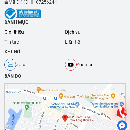
Mã ĐKKD: 0107256244
🏤
DANH MỤC
Giới thiệu
Dịch vụ
Tin tức
Liên hệ
KẾT NỐI
Zalo
Youtube
BẢN ĐỒ