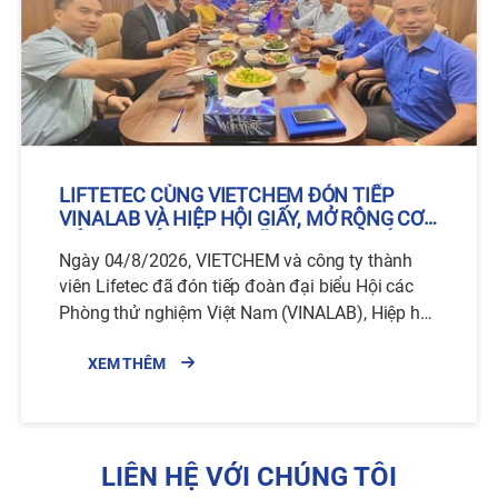
LIFTETEC CÙNG VIETCHEM ĐÓN TIẾP
VINALAB VÀ HIỆP HỘI GIẤY, MỞ RỘNG CƠ
HỘI HỢP TÁC TRONG LĨNH VỰC XỬ LÝ
Ngày 04/8/2026, VIETCHEM và công ty thành
NƯỚC VÀ CÔNG NGHỆ MÔI TRƯỜNG
viên Lifetec đã đón tiếp đoàn đại biểu Hội các
Phòng thử nghiệm Việt Nam (VINALAB), Hiệp hội
Giấy đến thăm, làm việc và trao đổi về những
định hướng hợp tác trong thời gian tới. Đoàn
XEM THÊM
công tác do Giáo sư, Tiến sĩ Nguyễn Văn Nội dẫn
đầu.
LIÊN HỆ VỚI CHÚNG TÔI