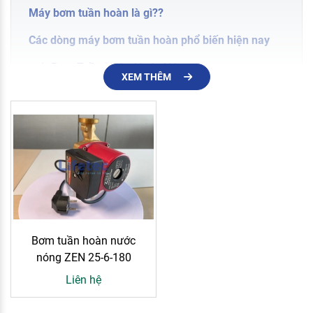
Máy bơm tuần hoàn là gì??
Các dòng máy bơm tuần hoàn phổ biến hiện nay
1. Bơm Tuần Hoàn Nước Nóng
XEM THÊM
2. Bơm Dầu Nóng Tuần Hoàn
Khả năng tích hợp cùng các hệ thống bơm công
nghiệp
Đơn vị cung cấp máy bơm tuần hoàn uy tín – Giới
thiệu Lifetec
Máy bơm tuần hoàn là gì??
Bơm tuần hoàn nước
Máy bơm tuần hoàn
(hay còn gọi tắt là
bơm tuần hoàn
) là
nóng ZEN 25-6-180
loại máy bơm được thiết kế chuyên biệt để luân chuyển
Liên hệ
chất lỏng chạy liên tục thành một vòng khép kín trong hệ
thống đường ống. Khác với các loại bơm thông thường tập