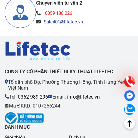
Chuyên viên tư vấn 2
0859 188 226
Sale401@lifetec.vn
CÔNG TY CỔ PHẦN THIẾT BỊ KỸ THUẬT LIFETEC
Tổ dân phố Đọ, Phường Thượng Hồng, Tỉnh Hưng Yên,
Việt Nam
Tel:
0362 989 296
Email:
info@lifetec.vn
Mã ĐKKD: 0107256244
🏤
DANH MỤC
Giới thiệu
Dịch vụ