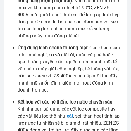
nóng năng lượng mặt trời):
Nhờ cấu trúc đầu bơm
Inox và khả năng chịu nhiệt tới 90°C, ZEN ZS
400A là "người hùng" thực sự để tăng áp trực tiếp
dòng nước nóng từ bồn bảo ôn, đảm bảo vòi sen
tại các tầng luôn phun mạnh mẽ, kể cả trong
những ngày mùa đông giá rét.
Ứng dụng kinh doanh thương mại:
Các khách sạn
mini, nhà nghỉ, cơ sở giặt ủi, quán cà phê hoặc
spa thường xuyên cần nguồn nước mạnh mẽ để
vận hành máy giặt công nghiệp, hệ thống vòi rửa,
bồn sục Jacuzzi. ZS 400A cung cấp một lực đẩy
mạnh mẽ và ổn định, giúp mọi hoạt động kinh
doanh trơn tru.
Kết hợp với các hệ thống lọc nước chuyên sâu:
Khi nhà bạn sử dụng các cột lọc composite hay
các vật liệu lọc thô như
cát
, sỏi, than hoạt tính, áp
lực nước tự nhiên sẽ bị giảm đi rất nhiều. ZEN ZS
400A đóng vai trò trợ lực, đẩy nước qua các tầng