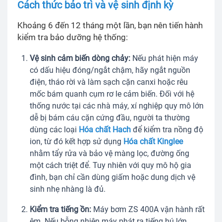
Cách thức bảo trì và vệ sinh định kỳ
Khoảng 6 đến 12 tháng một lần, bạn nên tiến hành
kiểm tra bảo dưỡng hệ thống:
Vệ sinh cảm biến dòng chảy:
Nếu phát hiện máy
có dấu hiệu đóng/ngắt chậm, hãy ngắt nguồn
điện, tháo rời và làm sạch cặn canxi hoặc rêu
mốc bám quanh cụm rơ le cảm biến. Đối với hệ
thống nước tại các nhà máy, xí nghiệp quy mô lớn
dễ bị bám cáu cặn cứng đầu, người ta thường
dùng các loại
Hóa chất Hach
để kiểm tra nồng độ
ion, từ đó kết hợp sử dụng
Hóa chất Kinglee
nhằm tẩy rửa và bảo vệ màng lọc, đường ống
một cách triệt để. Tuy nhiên với quy mô hộ gia
đình, bạn chỉ cần dùng giấm hoặc dung dịch vệ
sinh nhẹ nhàng là đủ.
Kiểm tra tiếng ồn:
Máy bơm ZS 400A vận hành rất
êm. Nếu bỗng nhiên máy phát ra tiếng hú lớn