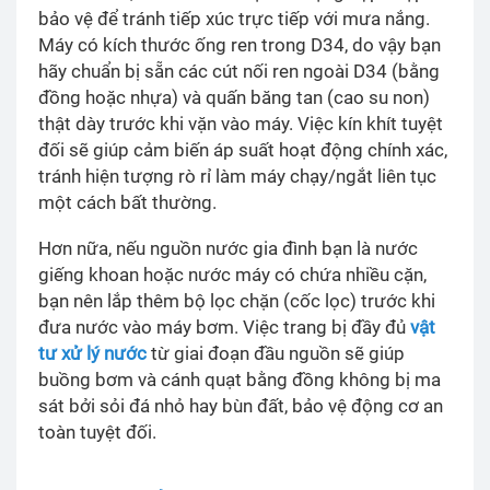
bảo vệ để tránh tiếp xúc trực tiếp với mưa nắng.
Máy có kích thước ống ren trong D34, do vậy bạn
hãy chuẩn bị sẵn các cút nối ren ngoài D34 (bằng
đồng hoặc nhựa) và quấn băng tan (cao su non)
thật dày trước khi vặn vào máy. Việc kín khít tuyệt
đối sẽ giúp cảm biến áp suất hoạt động chính xác,
tránh hiện tượng rò rỉ làm máy chạy/ngắt liên tục
một cách bất thường.
Hơn nữa, nếu nguồn nước gia đình bạn là nước
giếng khoan hoặc nước máy có chứa nhiều cặn,
bạn nên lắp thêm bộ lọc chặn (cốc lọc) trước khi
đưa nước vào máy bơm. Việc trang bị đầy đủ
vật
tư xử lý nước
từ giai đoạn đầu nguồn sẽ giúp
buồng bơm và cánh quạt bằng đồng không bị ma
sát bởi sỏi đá nhỏ hay bùn đất, bảo vệ động cơ an
toàn tuyệt đối.