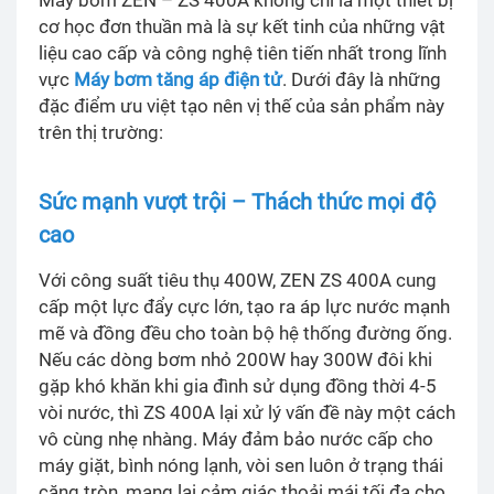
Máy bơm ZEN – ZS 400A không chỉ là một thiết bị
cơ học đơn thuần mà là sự kết tinh của những vật
liệu cao cấp và công nghệ tiên tiến nhất trong lĩnh
vực
Máy bơm tăng áp điện tử
. Dưới đây là những
đặc điểm ưu việt tạo nên vị thế của sản phẩm này
trên thị trường:
Sức mạnh vượt trội – Thách thức mọi độ
cao
Với công suất tiêu thụ 400W, ZEN ZS 400A cung
cấp một lực đẩy cực lớn, tạo ra áp lực nước mạnh
mẽ và đồng đều cho toàn bộ hệ thống đường ống.
Nếu các dòng bơm nhỏ 200W hay 300W đôi khi
gặp khó khăn khi gia đình sử dụng đồng thời 4-5
vòi nước, thì ZS 400A lại xử lý vấn đề này một cách
vô cùng nhẹ nhàng. Máy đảm bảo nước cấp cho
máy giặt, bình nóng lạnh, vòi sen luôn ở trạng thái
căng tròn, mang lại cảm giác thoải mái tối đa cho