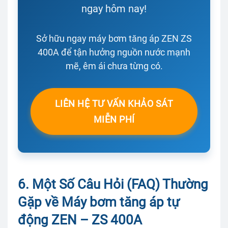
ngay hôm nay!
Sở hữu ngay máy bơm tăng áp ZEN ZS
400A để tận hưởng nguồn nước mạnh
mẽ, êm ái chưa từng có.
LIÊN HỆ TƯ VẤN KHẢO SÁT
MIỄN PHÍ
6. Một Số Câu Hỏi (FAQ) Thường
Gặp về Máy bơm tăng áp tự
động ZEN – ZS 400A