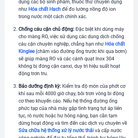
dụng các bộ sinh phẩm, thuốc thử chuyên dụng
như
Hóa chất Hach
để đo lường nồng độ ion
trong nước một cách chính xác.
Chống cáu cặn chủ động:
Đặc biệt khi dùng máy
cho màng RO, việc sử dụng các dung dịch chống
cáu cặn chuyên nghiệp, chẳng hạn như
Hóa chất
Kinglee
(châm vào đường ống trước khi qua bơm)
sẽ giúp màng RO và các cánh quạt Inox 304
không bị đóng cặn canxi, duy trì hiệu suất hoạt
động trơn tru.
Bảo dưỡng định kỳ:
Kiểm tra độ mòn của phớt cơ
khí sau mỗi 4000 giờ chạy, bôi trơn vòng bi động
cơ theo khuyến cáo. Nếu hệ thống đường ống
phức tạp của nhà máy gặp tình trạng tụt áp liên
tục, rò nước hoặc hư hỏng nặng, bạn cần tạm
dừng hoạt động và tìm đến các dịch vụ chuyên về
Sửa chữa hệ thống xử lý nước thải
và cấp nước
công nghiệp để đại tu tổng thể, tránh hư hỏng lây