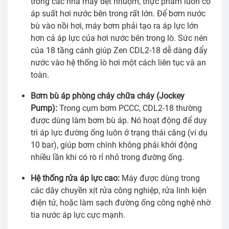
trong các nhà máy dệt nhuộm, thực phẩm luôn có
áp suất hơi nước bên trong rất lớn. Để bơm nước
bù vào nồi hơi, máy bơm phải tạo ra áp lực lớn
hơn cả áp lực của hơi nước bên trong lò. Sức nén
của 18 tầng cánh giúp Zen CDL2-18 dễ dàng đẩy
nước vào hệ thống lò hơi một cách liên tục và an
toàn.
Bơm bù áp phòng cháy chữa cháy (Jockey
Pump):
Trong cụm bơm PCCC, CDL2-18 thường
được dùng làm bơm bù áp. Nó hoạt động để duy
trì áp lực đường ống luôn ở trạng thái căng (ví dụ
10 bar), giúp bơm chính không phải khởi động
nhiều lần khi có rò rỉ nhỏ trong đường ống.
Hệ thống rửa áp lực cao:
Máy được dùng trong
các dây chuyền xịt rửa công nghiệp, rửa linh kiện
điện tử, hoặc làm sạch đường ống công nghệ nhờ
tia nước áp lực cực mạnh.