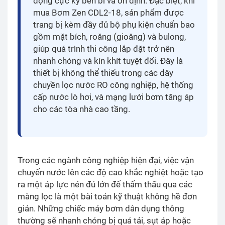
động cực kỳ bền bỉ và ổn định. Đặc biệt, khi
mua Bơm Zen CDL2-18, sản phẩm được
trang bị kèm đầy đủ bộ phụ kiện chuẩn bao
gồm mặt bích, roăng (gioăng) và bulong,
giúp quá trình thi công lắp đặt trở nên
nhanh chóng và kín khít tuyệt đối. Đây là
thiết bị không thể thiếu trong các dây
chuyền lọc nước RO công nghiệp, hệ thống
cấp nước lò hơi, và mạng lưới bơm tăng áp
cho các tòa nhà cao tầng.
Trong các ngành công nghiệp hiện đại, việc vận
chuyển nước lên các độ cao khắc nghiệt hoặc tạo
ra một áp lực nén đủ lớn để thẩm thấu qua các
màng lọc là một bài toán kỹ thuật không hề đơn
giản. Những chiếc máy bơm dân dụng thông
thường sẽ nhanh chóng bị quá tải, sụt áp hoặc