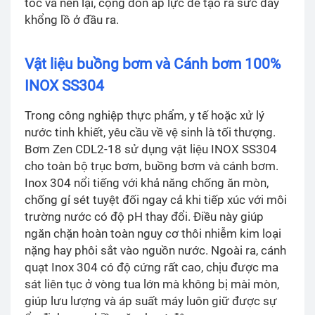
tốc và nén lại, cộng dồn áp lực để tạo ra sức đẩy
khổng lồ ở đầu ra.
Vật liệu buồng bơm và Cánh bơm 100%
INOX SS304
Trong công nghiệp thực phẩm, y tế hoặc xử lý
nước tinh khiết, yêu cầu về vệ sinh là tối thượng.
Bơm Zen CDL2-18 sử dụng vật liệu INOX SS304
cho toàn bộ trục bơm, buồng bơm và cánh bơm.
Inox 304 nổi tiếng với khả năng chống ăn mòn,
chống gỉ sét tuyệt đối ngay cả khi tiếp xúc với môi
trường nước có độ pH thay đổi. Điều này giúp
ngăn chặn hoàn toàn nguy cơ thôi nhiễm kim loại
nặng hay phôi sắt vào nguồn nước. Ngoài ra, cánh
quạt Inox 304 có độ cứng rất cao, chịu được ma
sát liên tục ở vòng tua lớn mà không bị mài mòn,
giúp lưu lượng và áp suất máy luôn giữ được sự