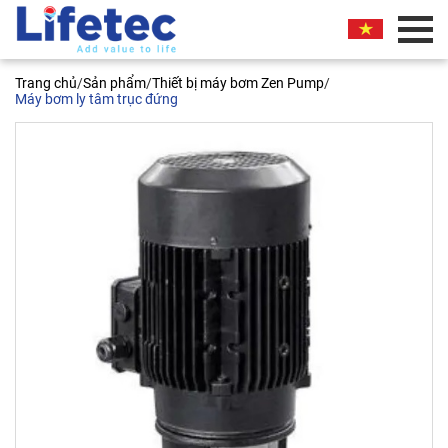
BÁO GIÁ THƯƠNG MẠI
Trang chủ
/
Sản phẩm
/
Thiết bị máy bơm Zen Pump
/
Quý khách vui lòng nhập thông tin vào các trường
Máy bơm ly tâm trục đứng
bên dưới. Chúng tôi sẽ liên hệ ngay và báo giá
thương mại sản phẩm này cho quý khách. Xin
chân thành cảm ơn!