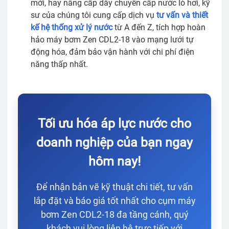
mới, hay nâng cấp dây chuyền cấp nước lò hơi, kỹ
sư của chúng tôi cung cấp dịch vụ
tư vấn và thiết
kế hệ thống xử lý nước
từ A đến Z, tích hợp hoàn
hảo máy bơm Zen CDL2-18 vào mạng lưới tự
động hóa, đảm bảo vận hành với chi phí điện
năng thấp nhất.
Tối ưu hóa áp lực nước cho
doanh nghiệp của bạn ngay
hôm nay!
Để nhận bản vẽ kỹ thuật chi tiết, tư vấn
lắp đặt và báo giá tốt nhất cho cụm máy
bơm Zen CDL2-18 đa tầng cánh, quý
khách vui lòng liên hệ trực tiếp với