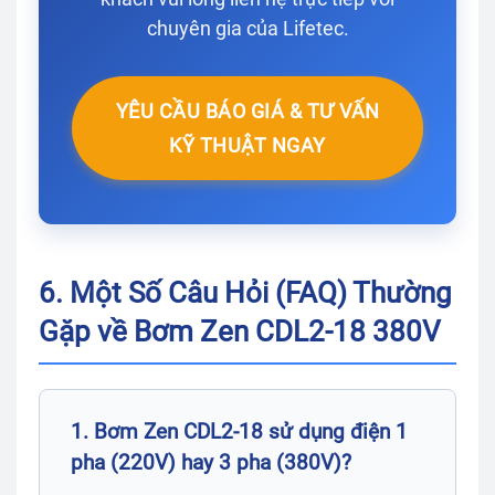
chuyên gia của Lifetec.
YÊU CẦU BÁO GIÁ & TƯ VẤN
KỸ THUẬT NGAY
6. Một Số Câu Hỏi (FAQ) Thường
Gặp về Bơm Zen CDL2-18 380V
1. Bơm Zen CDL2-18 sử dụng điện 1
pha (220V) hay 3 pha (380V)?