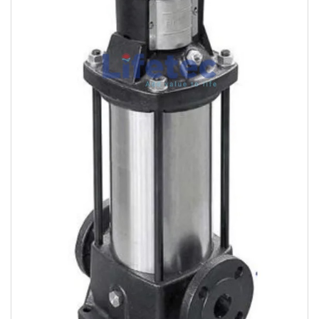
Bơm ly tâm trục đứng ZEN – CDL
2-18 220V
Tên liên hệ*
Số điện thoại*
Email*
Yêu cầu báo giá