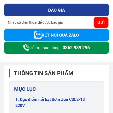
BÁO GIÁ
GỬI
KẾT NỐI QUA ZALO
0362 989 296
Hỗ trợ mua hàng :
THÔNG TIN SẢN PHẨM
MỤC LỤC
1. Đặc điểm nổi bật Bơm Zen CDL2-18
220V