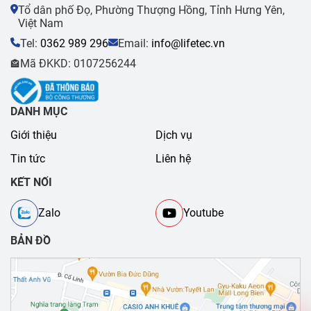
Tổ dân phố Đọ, Phường Thượng Hồng, Tỉnh Hưng Yên,
Việt Nam
Tel:
0362 989 296
Email:
info@lifetec.vn
Mã ĐKKD: 0107256244
🏤
DANH MỤC
Giới thiệu
Dịch vụ
Tin tức
Liên hệ
KẾT NỐI
Zalo
Youtube
BẢN ĐỒ