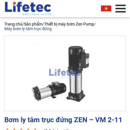
BÁO GIÁ THƯƠNG MẠI
Trang chủ
/
Sản phẩm
/
Thiết bị máy bơm Zen Pump
/
Quý khách vui lòng nhập thông tin vào các trường
Máy bơm ly tâm trục đứng
bên dưới. Chúng tôi sẽ liên hệ ngay và báo giá
thương mại sản phẩm này cho quý khách. Xin
chân thành cảm ơn!
Bơm ly tâm trục đứng ZEN – VM
2-11
Tên liên hệ*
Bơm ly tâm trục đứng ZEN – VM 2-11