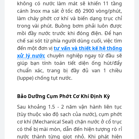
không có nước làm mát sẽ khiến 11 tầng
cánh Inox ma sát ở tốc độ 2900 vòng/phút,
làm cháy phớt cơ khí và biến dạng trục chỉ
trong vài phút. Buồng bơm phải luôn được
mồi đầy nước trước khi đóng điện. Để hạn
chế sai sót từ phía người dùng cuối, việc tìm
đến một đơn vị
tư vấn và thiết kế hệ thống
xử lý nước
chuyên nghiệp ngay từ đầu sẽ
giúp bạn tính toán tiết diện ống hút/đẩy
chuẩn xác, trang bị đầy đủ van 1 chiều
(luppe) chống tụt nước.
Bảo Dưỡng Cụm Phớt Cơ Khí Định Kỳ
Sau khoảng 1.5 - 2 năm vận hành liên tục
(tùy thuộc vào độ sạch của nước), cụm phớt
cơ khí (Mechanical Seal) chặn nước ở cổ trục
có thể bị mài mòn, dẫn đến hiện tượng rò rỉ
nước thành từng giọt nhỏ. Khi phát hiện