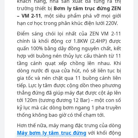
khách hàng, nhà sản xuất đã tung ra thị
trường thiết bị
Bơm ly tâm trục đứng ZEN
– VM 2-11
, một siêu phẩm phá vỡ mọi giới
hạn cơ học trong phân khúc điện lưới 220V.
Điểm sáng chói lọi nhất của ZEN VM 2-11
chính là khối động cơ 1.8KW (2.4HP) được
quấn 100% bằng dây đồng nguyên chất, kết
hợp với buồng nén thủy lực cấu thành từ 11
tầng cánh quạt xếp chồng lên nhau. Khi
dòng nước đi qua cửa hút, nó sẽ liên tục bị
gia tốc và nén chặt qua 11 buồng cánh liên
tiếp. Lực ly tâm được cộng dồn theo phương
thẳng đứng đã giúp máy đạt được cột áp lên
tới 120m (tương đương 12 Bar) – một con số
kỷ lục mà các dòng bơm ngang 1 pha truyền
thống không bao giờ có thể chạm tới.
Hơn thế nữa, máy mang đặc trưng của dòng
Máy bơm ly tâm trục đứng
với khối động