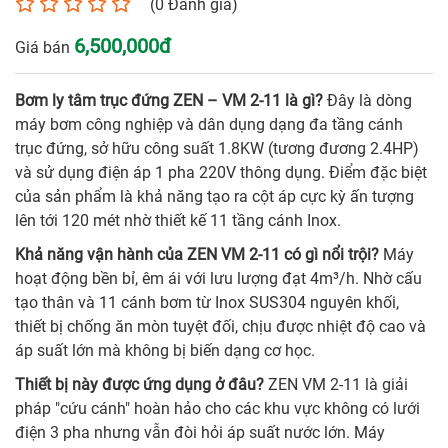
(0 Đánh giá)
Số điện thoại*
6,500,000đ
Giá bán
Email*
Bơm ly tâm trục đứng ZEN – VM 2-11 là gì?
Đây là dòng
máy bơm công nghiệp và dân dụng dạng đa tầng cánh
trục đứng, sở hữu công suất 1.8KW (tương đương 2.4HP)
và sử dụng điện áp 1 pha 220V thông dụng. Điểm đặc biệt
Yêu cầu báo giá
của sản phẩm là khả năng tạo ra cột áp cực kỳ ấn tượng
lên tới 120 mét nhờ thiết kế 11 tầng cánh Inox.
Khả năng vận hành của ZEN VM 2-11 có gì nổi trội?
Máy
hoạt động bền bỉ, êm ái với lưu lượng đạt 4m³/h. Nhờ cấu
GỬI
tạo thân và 11 cánh bơm từ Inox SUS304 nguyên khối,
thiết bị chống ăn mòn tuyệt đối, chịu được nhiệt độ cao và
áp suất lớn mà không bị biến dạng cơ học.
Thiết bị này được ứng dụng ở đâu?
ZEN VM 2-11 là giải
pháp "cứu cánh" hoàn hảo cho các khu vực không có lưới
điện 3 pha nhưng vẫn đòi hỏi áp suất nước lớn. Máy