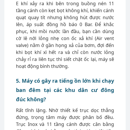
E khí xảy ra khi bên trong buồng nén 11
tầng cánh còn kẹt bọt không khí, khiến cánh
quạt quay tít nhưng không hút được nước
lên, áp suất đồng hồ báo 0 Bar. Để khắc
phục, khi mồi nước lần đầu, bạn cần dùng
cờ lê nới lỏng nhẹ con ốc xả khí (Air vent
valve) nằm ở gần họng xả của bơm, đợi đến
khi bọt khí xì hết ra và chỉ còn nước lỏng
chảy rỉ ra liên tục thì siết chặt ốc lại, máy sẽ
hoạt động bình thường.
5. Máy có gây ra tiếng ồn lớn khi chạy
ban đêm tại các khu dân cư đông
đúc không?
Rất tĩnh lặng. Nhờ thiết kế trục dọc thẳng
đứng, trọng tâm máy được phân bố đều.
Trục Inox và 11 tầng cánh được cân bằng