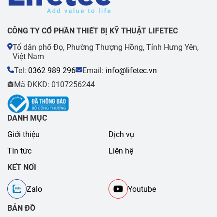
CÔNG TY CỔ PHẦN THIẾT BỊ KỸ THUẬT LIFETEC
Tổ dân phố Đọ, Phường Thượng Hồng, Tỉnh Hưng Yên,
Việt Nam
Tel:
0362 989 296
Email:
info@lifetec.vn
Mã ĐKKD: 0107256244
🏤
DANH MỤC
Giới thiệu
Dịch vụ
Tin tức
Liên hệ
KẾT NỐI
Zalo
Youtube
BẢN ĐỒ