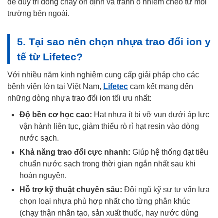
để duy trì dòng chảy ổn định và tránh ô nhiễm chéo từ môi
trường bên ngoài.
5. Tại sao nên chọn nhựa trao đổi ion y
tế từ Lifetec?
Với nhiều năm kinh nghiệm cung cấp giải pháp cho các
bệnh viện lớn tại Việt Nam,
Lifetec
cam kết mang đến
những dòng nhựa trao đổi ion tối ưu nhất:
Độ bền cơ học cao:
Hạt nhựa ít bị vỡ vụn dưới áp lực
vận hành liên tục, giảm thiểu rò rỉ hạt resin vào dòng
nước sạch.
Khả năng trao đổi cực nhanh:
Giúp hệ thống đạt tiêu
chuẩn nước sạch trong thời gian ngắn nhất sau khi
hoàn nguyên.
Hỗ trợ kỹ thuật chuyên sâu:
Đội ngũ kỹ sư tư vấn lựa
chọn loại nhựa phù hợp nhất cho từng phân khúc
(chạy thận nhân tạo, sản xuất thuốc, hay nước dùng