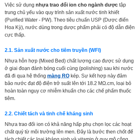
Việc sử dụng
nhựa trao đổi ion cho ngành dược
tập
trung chủ yếu vào quy trình sản xuất nước tinh khiết
(Purified Water - PW). Theo tiêu chuẩn USP (Dược điển
Hoa Kỳ), nước dùng trong dược phẩm phải có độ dẫn điện
cực thấp.
2.1. Sản xuất nước cho tiêm truyền (WFI)
Nhựa hỗn hợp (Mixed Bed) chất lượng cao được sử dụng
ở giai đoạn đánh bóng cuối cùng (polishing) sau khi nước
đã đi qua hệ thống
màng RO
kép. Sự kết hợp này đảm
bảo nước đạt độ điện trở suất lên tới 18.2 MΩ.cm, loại bỏ
hoàn toàn nguy cơ nhiễm khuẩn cho các chế phẩm thuốc
tiêm.
2.2. Chiết tách và tinh chế kháng sinh
Nhựa trao đổi ion có khả năng hấp phụ chọn lọc các hoạt
chất quý từ môi trường lên men. Đây là bước then chốt để
tách chiết các loại kháng sinh và vitamin ở quy mô công