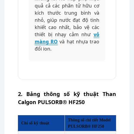
quả cả các phân tử hữu cơ
kích thước trung bình và
nhỏ, giúp nước đạt độ tinh
khiết cao nhất, bảo vệ các
thiết bị nhạy cảm như
vỏ
màng RO
và hạt nhựa trao
đổi ion.
2. Bảng thông số kỹ thuật Than
Calgon PULSORB® HF250
Thông số chi tiết Model
Chỉ số kỹ thuật
PULSORB® HF250