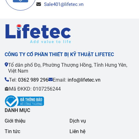
Sale401@lifetec.vn
CÔNG TY CỔ PHẦN THIẾT BỊ KỸ THUẬT LIFETEC
Tổ dân phố Đọ, Phường Thượng Hồng, Tỉnh Hưng Yên,
Việt Nam
Tel:
0362 989 296
Email:
info@lifetec.vn
Mã ĐKKD: 0107256244
🏤
DANH MỤC
Giới thiệu
Dịch vụ
Tin tức
Liên hệ