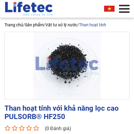
BÁO GIÁ THƯƠNG MẠI
Trang chủ
/
Sản phẩm
/
Vật tư xử lý nước
/
Than hoạt tính
Quý khách vui lòng nhập thông tin vào các trường
bên dưới. Chúng tôi sẽ liên hệ ngay và báo giá
thương mại sản phẩm này cho quý khách. Xin
chân thành cảm ơn!
Than hoạt tính với khả năng lọc cao
Than hoạt tính với khả năng lọc
PULSORB® HF250
cao PULSORB® HF250
(0 Đánh giá)
Tên liên hệ*