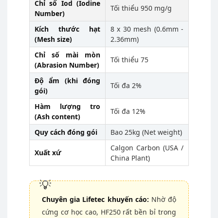
Chỉ số Iod (Iodine
Tối thiểu 950 mg/g
Number)
Kích thước hạt
8 x 30 mesh (0.6mm -
(Mesh size)
2.36mm)
Chỉ số mài mòn
Tối thiểu 75
(Abrasion Number)
Độ ẩm (khi đóng
Tối đa 2%
gói)
Hàm lượng tro
Tối đa 12%
(Ash content)
Quy cách đóng gói
Bao 25kg (Net weight)
Calgon Carbon (USA /
Xuất xứ
China Plant)
Chuyên gia Lifetec khuyến cáo:
Nhờ độ
cứng cơ học cao, HF250 rất bền bỉ trong