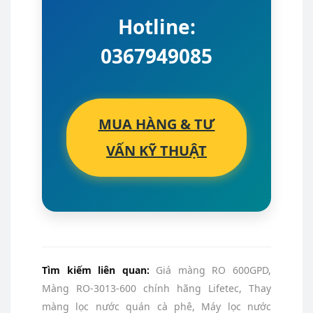
Hotline:
0367949085
MUA HÀNG & TƯ
VẤN KỸ THUẬT
Tìm kiếm liên quan:
Giá màng RO 600GPD,
Màng RO-3013-600 chính hãng Lifetec, Thay
màng lọc nước quán cà phê, Máy lọc nước