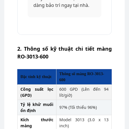
dàng bảo trì ngay tại nhà.
2. Thông số kỹ thuật chi tiết màng
RO-3013-600
Thông số màng RO-3013-
Đặc tính kỹ thuật
600
Công suất lọc
600 GPD (Lên đến 94
(GPD)
lít/giờ)
Tỷ lệ khử muối
97% (Tối thiểu 96%)
ổn định
Kích thước
Model 3013 (3.0 x 13
màng
inch)