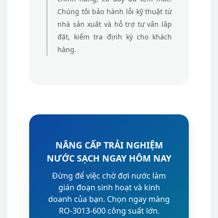
Chúng tôi bảo hành lỗi kỹ thuật từ
nhà sản xuất và hỗ trợ tư vấn lắp
đặt, kiểm tra định kỳ cho khách
hàng.
NÂNG CẤP TRẢI NGHIỆM
NƯỚC SẠCH NGAY HÔM NAY
Đừng để việc chờ đợi nước làm
gián đoạn sinh hoạt và kinh
doanh của bạn. Chọn ngay màng
RO-3013-600 công suất lớn.