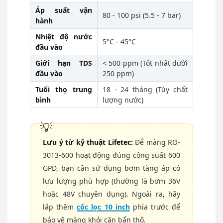
Áp suất vận
80 - 100 psi (5.5 - 7 bar)
hành
Nhiệt độ nước
5°C - 45°C
đầu vào
Giới hạn TDS
< 500 ppm (Tốt nhất dưới
đầu vào
250 ppm)
Tuổi thọ trung
18 - 24 tháng (Tùy chất
bình
lượng nước)
Lưu ý từ kỹ thuật Lifetec:
Để màng RO-
3013-600 hoạt động đúng công suất 600
GPD, bạn cần sử dụng bơm tăng áp có
lưu lượng phù hợp (thường là bơm 36V
hoặc 48V chuyên dụng). Ngoài ra, hãy
lắp thêm
cốc lọc 10 inch
phía trước để
bảo vệ màng khỏi cặn bẩn thô.