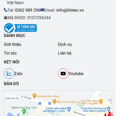
Việt Nam
Tel:
0362 989 296
Email:
info@lifetec.vn
Mã ĐKKD: 0107256244
🏤
DANH MỤC
Giới thiệu
Dịch vụ
Tin tức
Liên hệ
KẾT NỐI
Zalo
Youtube
BẢN ĐỒ