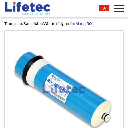
BÁO GIÁ THƯƠNG MẠI
Trang chủ
/
Sản phẩm
/
Vật tư xử lý nước
/
Màng RO
Quý khách vui lòng nhập thông tin vào các trường
bên dưới. Chúng tôi sẽ liên hệ ngay và báo giá
thương mại sản phẩm này cho quý khách. Xin
chân thành cảm ơn!
Màng RO dân dụng RO-3013-600
Tên liên hệ*