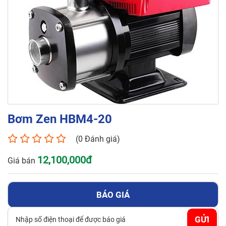
Tên liên hệ*
Số điện thoại*
Email*
Bơm Zen HBM4-20
Yêu cầu báo giá
(0 Đánh giá)
12,100,000đ
Giá bán
BÁO GIÁ
GỬI
GỬI