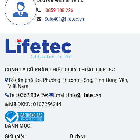
0859 188 226
Sale401@lifetec.vn
CÔNG TY CỔ PHẦN THIẾT BỊ KỸ THUẬT LIFETEC
Tổ dân phố Đọ, Phường Thượng Hồng, Tỉnh Hưng Yên,
Việt Nam
Tel:
0362 989 296
Email:
info@lifetec.vn
Mã ĐKKD: 0107256244
🏤
DANH MỤC
Giới thiệu
Dịch vụ