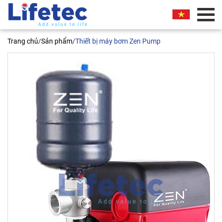
BÁO GIÁ THƯƠNG MẠI
Trang chủ
/
Sản phẩm
/
Thiết bị máy bơm Zen Pump
Quý khách vui lòng nhập thông tin vào các trường
bên dưới. Chúng tôi sẽ liên hệ ngay và báo giá
thương mại sản phẩm này cho quý khách. Xin
chân thành cảm ơn!
Bơm Zen HBM4-20